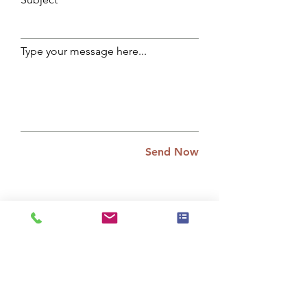
Type your message here...
Send Now
Llamar
626-598-0277
Correo electrónico